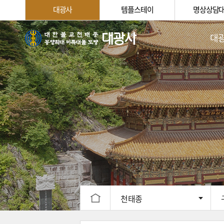
대광사
템플스테이
명상상담
대
법회
주지스님
대광사
대광
신행
찾아오
천태종