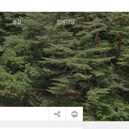
광장
참여마당
전각안내
자유게시판
시설배치도
행사일정
행사사진
종단소식
동영상
공지사항
연령대조표
법화경의 일곱가지 비유
ENG