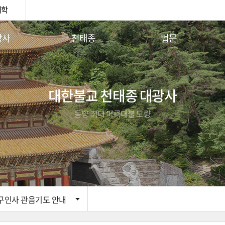
대학
광사
천태종
법문
안내
천태종 역사
사이버법당
 인사말
구인사 큰스님
이달의 부처님말씀
 연혁
천태종3대 지표
주지스님법문
대한불교 천태종 대광사
사안내
종기설명
동양 최대 미륵대불 도량
단체
소의경전
시는길
구인사 관음기도 안내
구인사 관음기도 안내