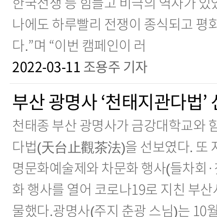
한국전쟁 등 힘들고 비극의 역사가 있
나에도 하루빨리 전쟁이 종식되고 평
다.”며 “이번 캠페인이 러
2022-03-11
조용주 기자
부산 광명사 ‘천태지관다법’
천태종 부산 광명사가 금강대학교와 
다법(天台止觀茶法)을 선보였다. 또 
명문화예술제와 차문화 행사(들차회·찻
화 행사를 열어 코로나19로 지친 부
물했다.광명사(주지 춘광 스님)는 10월 