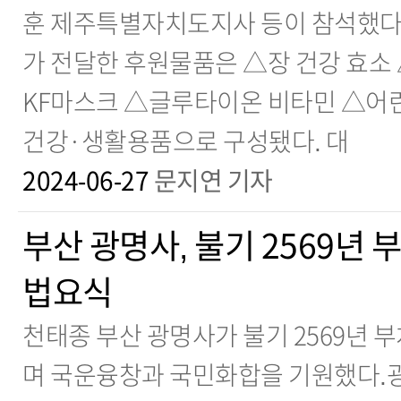
훈 제주특별자치도지사 등이 참석했다
가 전달한 후원물품은 △장 건강 효소
KF마스크 △글루타이온 비타민 △어
건강·생활용품으로 구성됐다. 대
2024-06-27
문지연 기자
부산 광명사, 불기 2569년
법요식
천태종 부산 광명사가 불기 2569년
며 국운융창과 국민화합을 기원했다.광