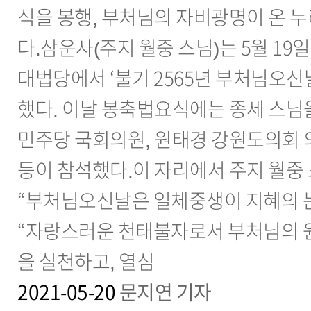
식을 봉행, 부처님의 자비광명이 온 
다.삼운사(주지 월중 스님)는 5월 19
대법당에서 ‘불기 2565년 부처님오신
했다. 이날 봉축법요식에는 종세 스님
민주당 국회의원, 원태경 강원도의회 
등이 참석했다.이 자리에서 주지 월중
“부처님오신날은 일체중생이 지혜의 
“자랑스러운 천태불자로서 부처님의 
을 실천하고, 열심
2021-05-20
문지연 기자