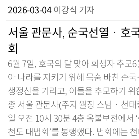
2026-03-04
이강식 기자
서울 관문사, 순국선열ㆍ호국
회
6월 7일, 호국의 달 맞아 희생자 추모
아 나라를 지키기 위해 목숨 바친 순
생정신을 기리고, 이들을 추모하기 위
종 서울 관문사(주지 월장 스님ㆍ천태종
일 오전 10시 30분 4층 옥불보전에서
천도 대법회’를 봉행했다. 법회에는 천