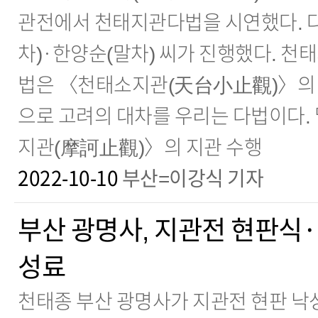
관전에서 천태지관다법을 시연했다. 다
차)·한양순(말차) 씨가 진행했다. 천
법은 〈천태소지관(天台小止觀)〉의
으로 고려의 대차를 우리는 다법이다.
지관(摩訶止觀)〉의 지관 수행
2022-10-10
부산=이강식 기자
부산 광명사, 지관전 현판식
성료
천태종 부산 광명사가 지관전 현판 낙