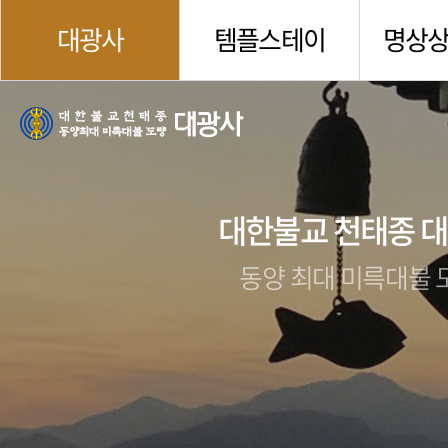
대광사
템플스테이
명상
대한불교 천태종 
동양 최대 미륵대불 