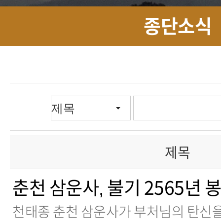
종단소식
제목
춘천 삼운사, 불기 2565년
천태종 춘천 삼운사가 부처님의 탄신