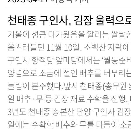
천태종 구인사, 김장 울력으로
겨울이 성큼 다가왔음을 알리는 쌀쌀한
움츠러들던 11월 10일. 소백산 자락
구인사 향적당 앞마당에서는 ‘월동준비
양념으로 소금에 절인 배추를 버무리는
놀림이 분주했다.앞서 천태종(총무원장 
일 배추·무 등 김장 재료 수확을 진행, 
3년도 천태종 총본산 단양 구인사 김장’
일에는 수확한 배추와 무를 다듬어 소