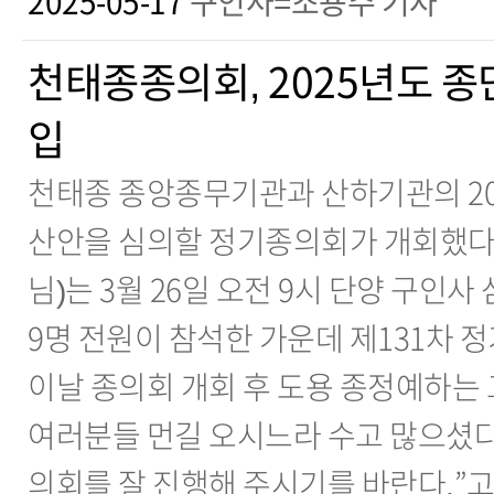
2025-05-17
구인사=조용주 기자
천태종종의회, 2025년도 종
입
천태종 종앙종무기관과 산하기관의 20
산안을 심의할 정기종의회가 개회했다.
님)는 3월 26일 오전 9시 단양 구인
9명 전원이 참석한 가운데 제131차 
이날 종의회 개회 후 도용 종정예하는
여러분들 먼길 오시느라 수고 많으셨다.
의회를 잘 진행해 주시기를 바란다.”