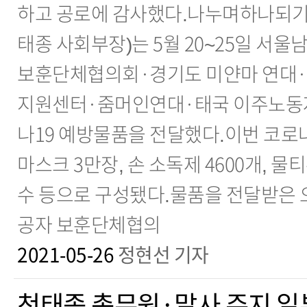
하고 공로에 감사했다.나누며하나되기
태종 사회부장)는 5월 20~25일 서
보훈단체협의회·경기도 미얀마 연대·
지원센터·줌머인연대·태국 이주노동자
나19 예방물품을 전달했다.이번 코로나
마스크 3만장, 손 소독제 4600개, 물티
수 등으로 구성됐다.물품을 전달받은 
공자 보훈단체협의
2021-05-26
정현선 기자
천태종 총무원·말사 주지 일