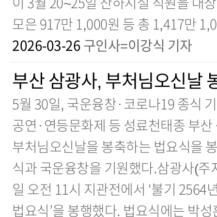
이 3월 20~25일 산하시설 직원을 
모은 917만 1,000원 등 총 1,417만 1
2026-03-26
구인사=이강식 기자
부산 삼광사, 부처님오신날 
5월 30일, 국운융창·코로나19 종
공연·연등문화제 등 성료천태종 부산 
부처님오신날을 봉축하는 법요식을 봉행
식과 국운융창을 기원했다.삼광사(주지 
일 오전 11시 지관전에서 ‘불기 256
법요식’을 봉행했다. 법요식에는 박