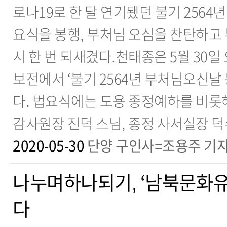
로나19로 한 달 연기됐던 불기 256
요식을 봉행, 부처님 오심을 찬탄하고
시 한 번 되새겼다.천태종은 5월 30일
보전에서 ‘불기 2564년 부처님오신날
다. 법요식에는 도용 종정예하를 비롯
감사원장 진덕 스님, 종정 사서실장 덕
2020-05-30
단양 구인사=조용주 기
나누며하나되기, ‘남북문화유
다