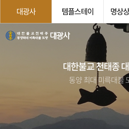
대광사
템플스테이
명상
대한불교 천태종 
동양 최대 미륵대불 