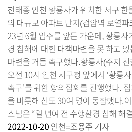
천태종 인천 황룡사가 위치한 서구 한들
의 대규모 아파트 단지(검암역 로열파
23년 6월 입주를 앞둔 가운데, 황룡사
경 침해에 대한 대책마련을 못 하고 있
마련을 거듭 촉구했다.황룡사(주지 진철 
오전 10시 인천 서구청 앞에서 ‘황룡
촉구’를 위한 항의집회를 진행했다. 집
을 비롯해 신도 30여 명이 동참했다.
스님은 “일 년여 전 수행환경 침해 해
2022-10-20
인천=조용주 기자