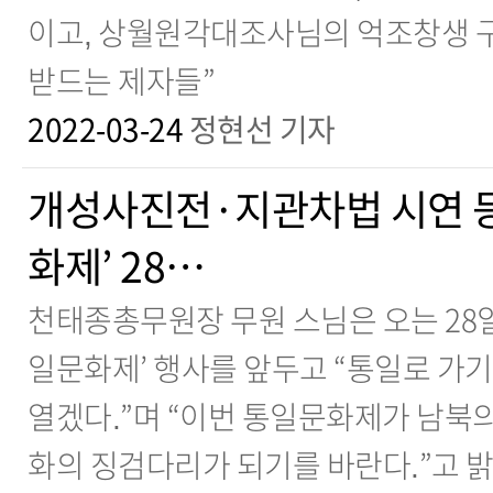
이고, 상월원각대조사님의 억조창생 
받드는 제자들”
2022-03-24
정현선 기자
개성사진전·지관차법 시연 등
화제’ 28…
천태종총무원장 무원 스님은 오는 28일
일문화제’ 행사를 앞두고 “통일로 가기
열겠다.”며 “이번 통일문화제가 남북
화의 징검다리가 되기를 바란다.”고 