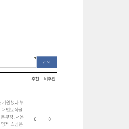
추천
비추천
 기원했다.부
봉축 대법요식을
본부장, 서은
0
0
 영제 스님은