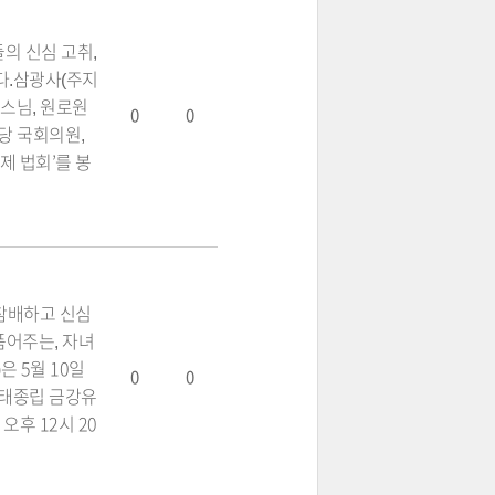
의 신심 고취,
다.삼광사(주지
 스님, 원로원
0
0
당 국회의원,
제 법회’를 봉
참배하고 신심
품어주는, 자녀
 5월 10일
0
0
천태종립 금강유
후 12시 20