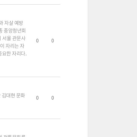
과 자살 예방
종 중앙청년회
시 서울 관문사
0
0
이 자리는 자
중요한 자리다.
한 김대현 문화
0
0