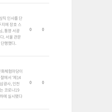
 삼직 인사를 단
주지에 장호 스
0
0
님, 통영 서광
다. 서울 관문
 단행했다.
통문화체험마당이
찰에서 ‘제14
0
0
삼광사, 인천
사는 코로나19
칙 하에 실시됐다