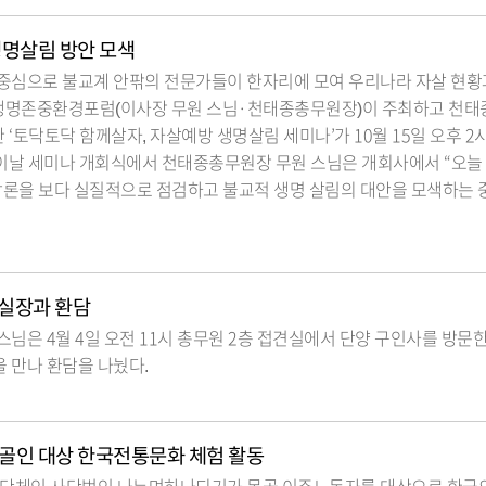
생명살림 방안 모색
중심으로 불교계 안팎의 전문가들이 한자리에 모여 우리나라 자살 현황
)생명존중환경포럼(이사장 무원 스님·천태종총무원장)이 주최하고 천태
 ‘토닥토닥 함께살자, 자살예방 생명살림 세미나’가 10월 15일 오후 2
이날 세미나 개회식에서 천태종총무원장 무원 스님은 개회사에서 “오늘 
담론을 보다 실질적으로 점검하고 불교적 생명 살림의 대안을 모색하는 
실장과 환담
님은 4월 4일 오전 11시 총무원 2층 접견실에서 단양 구인사를 방문
 만나 환담을 나눴다.
골인 대상 한국전통문화 체험 활동