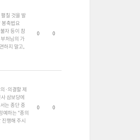
펼칠 것을 발
날 봉축법요
불자 등이 참
0
0
 부처님의 가
연하지 말고,
심의·의결할 제
구인사 삼보당에
에서는 종단 중
0
0
정예하는 “종의
잘 진행해 주시