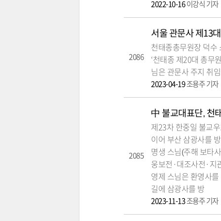
2022-10-16
이강식 기자
서울 관문사 제13대
천태종총무원장 덕수 스
2086
‘천태종 제20대 총무
님은 관문사 주지 취임
2023-04-19
조용주 기자
中 불교대표단, 천
제23차 한중일 불교
이어 부산 삼광사를 방문
명생 스님(주해 보타사
2085
웅보전·대조사전·지관
영제 스님은 환영사를
길에 삼광사를 방
2023-11-13
조용주 기자