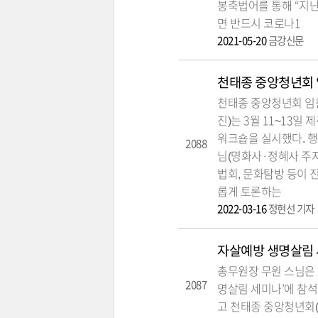
봉축법어를 통해 “지난
면 반드시 코로나1
2021-05-20
금강신문
천태종 중앙청년회 
천태종 중앙청년회 임
진)는 3월 11~13
워크숍을 실시했다. 행
2088
님(명화사·정혜사 주지
법회, 문화탐방 등이 
롭게 토론하는
2022-03-16
정현선 기자
자살예방 생명살림 
총무원장 무원 스님은 
2087
명살림 세미나’에 참석
고 천태종 중앙청년회(