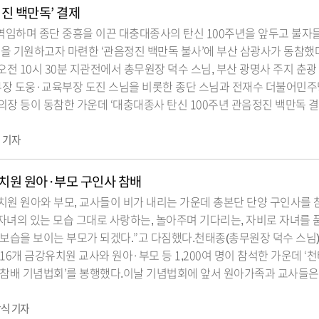
진 백만독’ 결제
역임하며 종단 중흥을 이끈 대충대종사의 탄신 100주년을 앞두고 불자들
을 기원하고자 마련한 ‘관음정진 백만독 불사’에 부산 삼광사가 동참했
 오전 10시 30분 지관전에서 총무원장 덕수 스님, 부산 광명사 주지 춘광
부장 도웅·교육부장 도진 스님을 비롯한 종단 스님과 전재수 더불어민주
장 등이 동참한 가운데 ‘대충대종사 탄신 100주년 관음정진 백만독 결
 기자
치원 원아·부모 구인사 참배
원 원아와 부모, 교사들이 비가 내리는 가운데 총본단 단양 구인사를 
“자녀의 있는 모습 그대로 사랑하는, 놀아주며 기다리는, 자비로 자녀를 
보습을 보이는 부모가 되겠다.”고 다짐했다.천태종(총무원장 덕수 스님)은
16개 금강유치원 교사와 원아·부모 등 1,200여 명이 참석한 가운데 ‘
참배 기념법회’를 봉행했다.이날 기념법회에 앞서 원아가족과 교사들은 오
식 기자