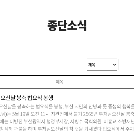
종단소식
제목
님오신날 봉축 법요식 봉행
신날을 봉축하는 법요식을 봉행, 부산 시민의 안녕과 뭇 중생의 행복을
스님)는 5월 19일 오전 11시 지관전에서 불기 2565년 부처님오신날 
에는 이병진 부산광역시 행정부시장, 서병수 국회의원, 이흥교 소방재난
 참석해 관불을 하며 부처님오신날의 참 뜻을 되새겼다.법요식에서 주지