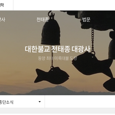
대학
광사
천태종
법문
안내
천태종 역사
사이버법당
 인사말
구인사 큰스님
이달의 부처님말씀
 연혁
천태종3대 지표
주지스님법문
대한불교 천태종 대광사
사안내
종기설명
동양 최대 미륵대불 도량
단체
소의경전
시는길
구인사 관음기도 안내
종단소식