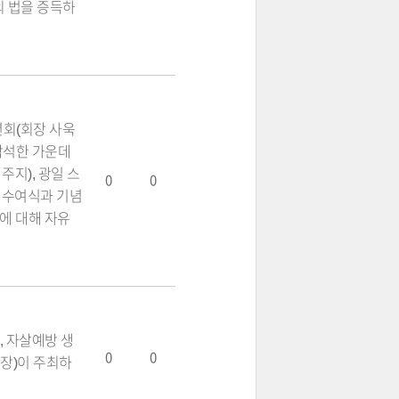
의 법을 증득하
회(회장 사욱
 참석한 가운데
주지), 광일 스
0
0
 수여식과 기념
에 대해 자유
, 자살예방 생
0
0
장)이 주최하