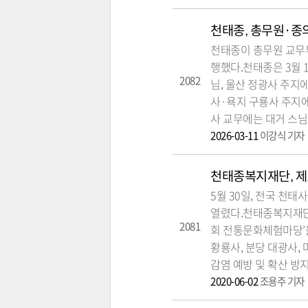
천태종, 총무원·종
천태종이 총무원 교무부
행했다.천태종은 3월 
2082
님, 울산 정광사 주지에
사·욕지 구룡사 주지에
사 교무에는 대거 스님
2026-03-11
이강식 기자
천태종복지재단, 제
5월 30일, 전국 천
열렸다.천태종복지재단(
2081
회 전통문화체험마당’
황룡사, 분당 대광사, 
감염 예방 및 확산 방
2020-06-02
조용주 기자