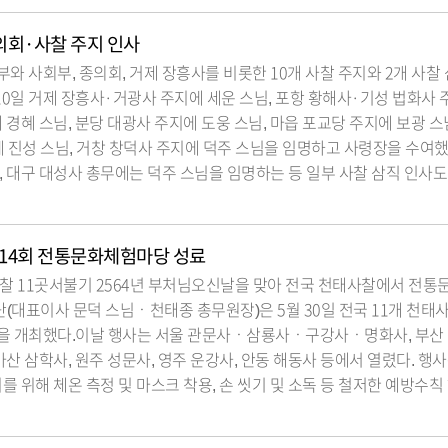
의회·사찰 주지 인사
와 사회부, 종의회, 거제 장흥사를 비롯한 10개 사찰 주지와 2개 사찰
10일 거제 장흥사·거광사 주지에 세운 스님, 포항 황해사·기성 법화사 
 경혜 스님, 분당 대광사 주지에 도웅 스님, 마읍 포교당 주지에 보광 스
 진성 스님, 거창 창덕사 주지에 덕주 스님을 임명하고 사령장을 수여했
, 대구 대성사 총무에는 덕주 스님을 임명하는 등 일부 사찰 삼직 인사도
14회 전통문화체험마당 성료
태사찰 11곳서불기 2564년 부처님오신날을 맞아 전국 천태사찰에서 전
대표이사 문덕 스님ㆍ천태종 총무원장)은 5월 30일 전국 11개 천태사
을 개최했다.이날 행사는 서울 관문사ㆍ삼룡사ㆍ구강사ㆍ명화사, 부산 
마산 삼학사, 원주 성문사, 영주 운강사, 안동 해동사 등에서 열렸다. 행
지를 위해 체온 측정 및 마스크 착용, 손 씻기 및 소독 등 철저한 예방수