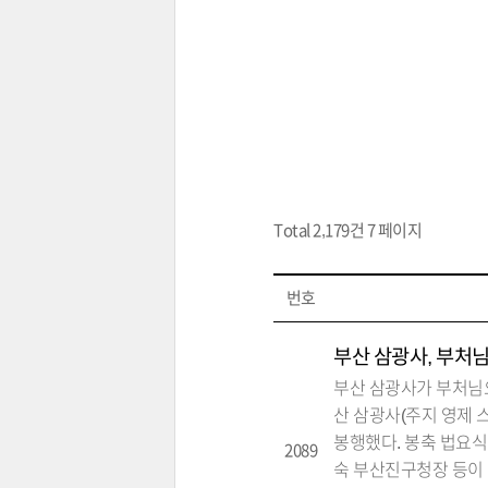
Total 2,179건
7 페이지
번호
부산 삼광사, 부처
부산 삼광사가 부처님오
산 삼광사(주지 영제 
봉행했다. 봉축 법요식
2089
숙 부산진구청장 등이