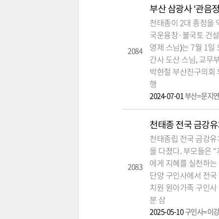
부산 삼광사 ‘관음정
천태종이 2대 종정을 
국운융창·불국토 건설
영제 스님)는 7월 1일
2084
간사 도산 스님, 교무
박현철 부산진구의회 의
행
2024-07-01
부산=문지연
천태종 전국 금강유
천태종립 전국 금강유치
을 다졌다. 부모들은 
에게 지혜를 실천하는 
2083
단양 구인사에서 전국 
치원 원아가족 구인사 
분 삼
2025-05-10
구인사=이강