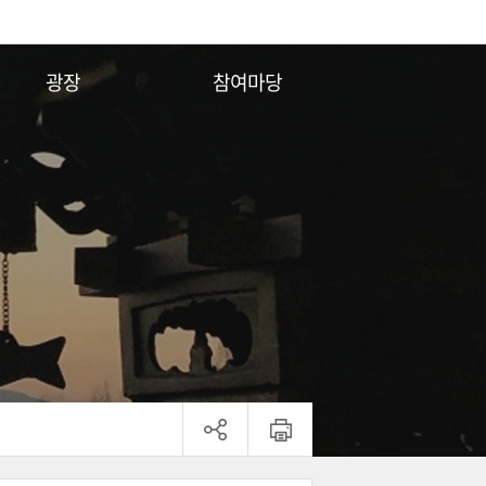
광장
참여마당
전각안내
자유게시판
시설배치도
행사일정
행사사진
종단소식
동영상
공지사항
연령대조표
법화경의 일곱가지 비유
ENG