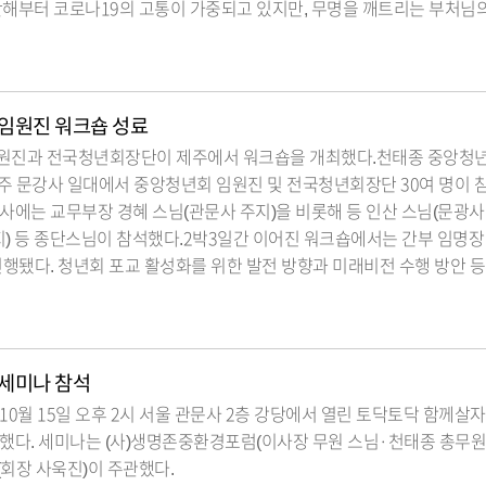
해부터 코로나19의 고통이 가중되고 있지만, 무명을 깨트리는 부처님
임원진 워크숍 성료
원진과 전국청년회장단이 제주에서 워크숍을 개최했다.천태종 중앙청년
일 제주 문강사 일대에서 중앙청년회 임원진 및 전국청년회장단 30여 명이
사에는 교무부장 경혜 스님(관문사 주지)을 비롯해 등 인산 스님(문광사 
) 등 종단스님이 참석했다.2박3일간 이어진 워크숍에서는 간부 임명장
진행됐다. 청년회 포교 활성화를 위한 발전 방향과 미래비전 수행 방안 등
세미나 참석
10월 15일 오후 2시 서울 관문사 2층 강당에서 열린 토닥토닥 함께살자
했다. 세미나는 (사)생명존중환경포럼(이사장 무원 스님·천태종 총무원
회장 사욱진)이 주관했다.