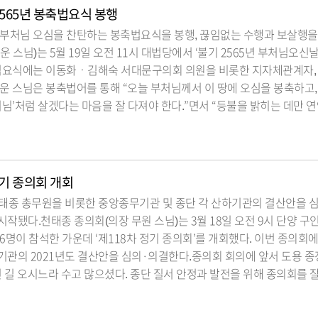
2565년 봉축법요식 봉행
부처님 오심을 찬탄하는 봉축법요식을 봉행, 끊임없는 수행과 보살행을 
 스님)는 5월 19일 오전 11시 대법당에서 ‘불기 2565년 부처님오신
축법요식에는 이동화ㆍ김해숙 서대문구의회 의원을 비롯한 지자체관계자, 
운 스님은 봉축법어를 통해 “오늘 부처님께서 이 땅에 오심을 봉축하고,
처님’처럼 살겠다는 마음을 잘 다져야 한다.”면서 “등불을 밝히는 데만 연
정기 종의회 개회
천태종 총무원을 비롯한 중앙종무기관 및 종단 각 산하기관의 결산안을 
 시작됐다.천태종 종의회(의장 무원 스님)는 3월 18일 오전 9시 단양 
26명이 참석한 가운데 ‘제118차 정기 종의회’를 개회했다. 이번 종의회
관의 2021년도 결산안을 심의·의결한다.종의회 회의에 앞서 도용 종
먼 길 오시느라 수고 많으셨다. 종단 질서 안정과 발전을 위해 종의회를 