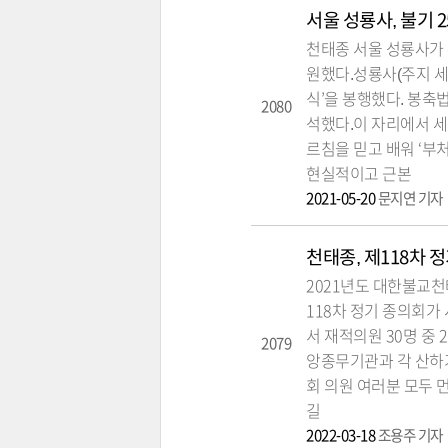
서울 성룡사, 불기 
천태종 서울 성룡사가 
원했다.성룡사(주지 세운
식’을 봉행했다. 봉
2080
석했다.이 자리에서 세
르침을 믿고 배워 ‘부
현실적이고 근본
2021-05-20
문지연 기자
천태종, 제118차 
2021년도 대한불교
118차 정기 종의회가
서 재적의원 30명 중 
2079
앙종무기관과 각 산하기
회 의원 여러분 모두 
길
2022-03-18
조용주 기자