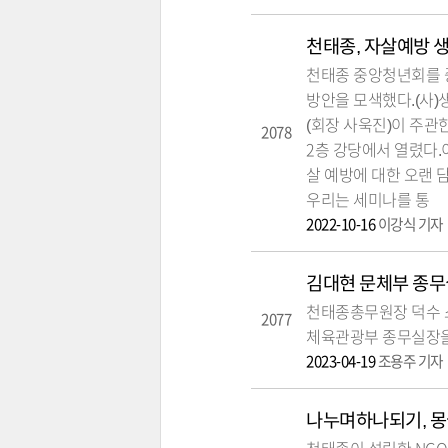
천태종, 자살예방 
천태종 중앙청년회를 
방안을 모색했다.(사
(회장 사욱진)이 주관한
2078
2층 강당에서 열렸다.
살 예방에 대한 오랜 
우리는 세미나를 통
2022-10-16
이강식 기자
김대현 문체부 종무
천태종총무원장 덕수 스
2077
체육관광부 종무실장을
2023-04-19
조용주 기자
나누며하나되기, 몽