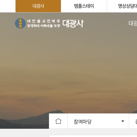
대광사
템플스테이
명상상담
대
법회
주지스님
대광사
대광
신행
찾아오
참여마당