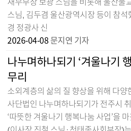
재무부장 보광 스님을 비롯해 울산불
스님, 김두겸 울산광역시장 등이 참석
경 정광사 신
2026-04-08
문지연 기자
나누며하나되기 ‘겨울나기 행
무리
소외계층의 삶의 질 향상을 위해 다양
사단법인 나누며하나되기가 전주시 취
‘따뜻한 겨울나기 행복나눔 사업’을 
(이사장 진철 스님·천태종사회부장)는 3