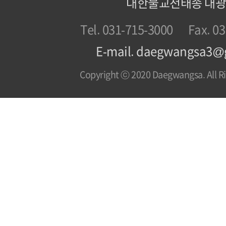
대한불교천태종 대
Tel. 031-715-3000
Fax. 0
E-mail. daegwangsa3@
Copyright ⓒ 2020 Daegwangsa. All Ri