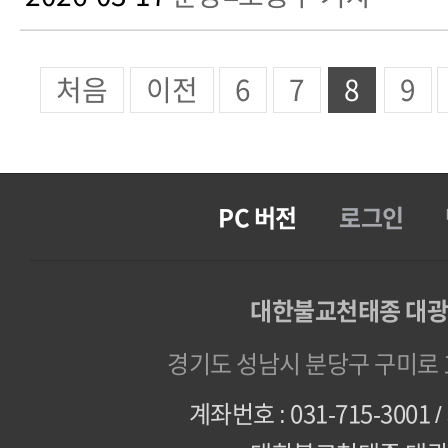
처음
이전
6
7
8
9
PC 버전
로그인
대한불교천태종 대
경기도 성남시 분당구 구미로 1
계좌번호 : 031-715-3001