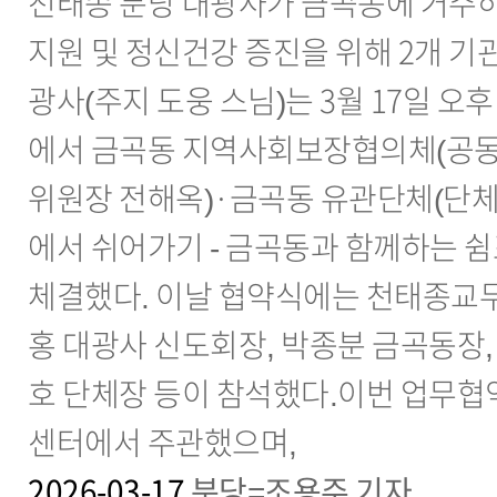
천태종 분당 대광사가 금곡동에 거주
지원 및 정신건강 증진을 위해 2개 기
광사(주지 도웅 스님)는 3월 17일 오후
에서 금곡동 지역사회보장협의체(공
위원장 전해옥)·금곡동 유관단체(단체
에서 쉬어가기 - 금곡동과 함께하는 쉼
체결했다. 이날 협약식에는 천태종교무
홍 대광사 신도회장, 박종분 금곡동장,
호 단체장 등이 참석했다.이번 업무
센터에서 주관했으며,
2026-03-17
분당=조용주 기자