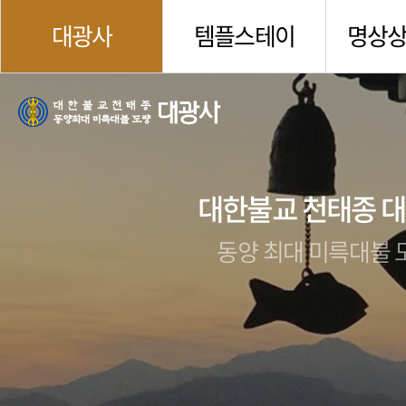
대광사
템플스테이
명상
대한불교 천태종 
동양 최대 미륵대불 