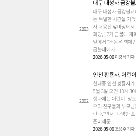
대구 대성사 금강불
대구 대성사 금강불교
는 특별한 시간을 가졌
사 대웅전 앞마당에서 
2093
회장, 17기 금불대 
말에서 “배움은 책에만
금불대에서
2026-05-06
이강식 기자
인천 황룡사, 어린이
천태종 인천 황룡사가
5월 3일 오전 10시 
행사에는 어린이·청소년
2092
우리 친구들과 부모님
란다.”면서 “다양한 
준비해준
2026-05-06
조용주 기자