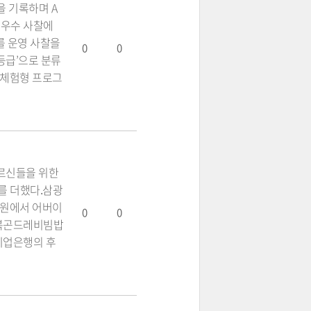
 기록하며 A
최우수 사찰에
를 운영 사찰을
0
0
A등급’으로 분류
△체험형 프로그
르신들을 위한
를 더했다.삼광
공원에서 어버이
0
0
전복곤드레비빔밥
기업은행의 후