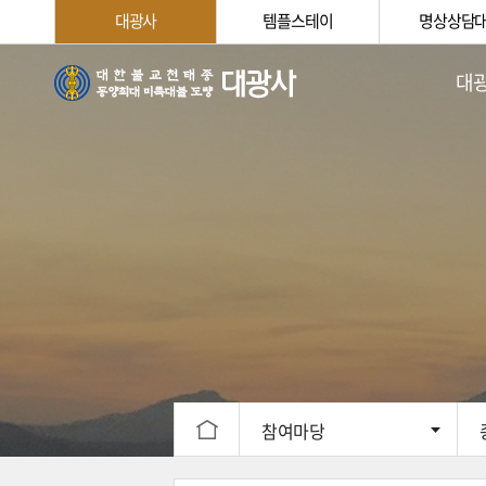
대광사
템플스테이
명상상담
대
법회
주지스님
대광사
대광
신행
찾아오
참여마당