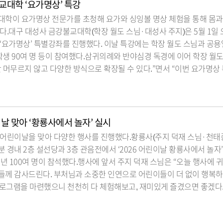
교대학 ‘요가명상’ 특강
대학이 요가명상 전문가를 초청해 요가와 싱잉볼 명상 체험을 통해 몸과
다.대구 대성사 금강불교대학(학장 월도 스님·대성사 주지)은 5월 1일 
‘요가명상’ 특별강좌를 진행했다. 이날 특강에는 학장 월도 스님과 공용
재학생 90여 명 등이 참여했다.삼귀의례와 반야심경 독경에 이어 학장 월
 머무르지 않고 다양한 방식으로 확장될 수 있다.”면서 “이번 요가명상
날 맞아 ‘황룡사에서 놀자’ 실시
 어린이날을 맞아 다양한 행사를 진행했다.황룡사(주지 덕재 스님·천
30분 경내 2층 설선당과 3층 관음전에서 ‘2026 어린이날 황룡사에서 놀자
 100여 명이 참석했다.행사에 앞서 주지 덕재 스님은 “오늘 행사에 
들께 감사드린다. 부처님과 소중한 인연으로 어린이들이 더 없이 행복하
프로그램을 마련했으니 천천히 다 체험해보고, 재미있게 즐겼으면 좋겠다