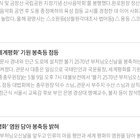
식 및 금정산 국립공원 지정기념 산사음악회’를 봉행했다.원로원장 정산
음악회 공연 후 도용 종정예하의 육성 점등 교시를 경청한 데 이어 사회
 눌렀다. 올해 광명사는 △소원등(상월원각대조사 법어등) △ 용등 △
세계평화’ 기원 봉축등 점등
문사 경내와 인근 도로에 설치한 불기 2570년 부처님오신날을 봉축하
 켜졌다. 관문사 대중은 일심으로 국태민안과 국운융창, 세계평화를 기
종총무원장)는 5월 9일 오후 7시 대불보전에서 ‘불기 2570년 부처님오
. 점등 대법회에는 총무원장 덕수 스님, 관문사 부주지 수산 스님과 삼직
근식 서울시 교육감 후보 부인 은영 경상대 명예교수, 불자 등이 참석
평화’ 염원 담아 봉축등 밝혀
 부처님오신날을 앞두고 인류의 마음 평안과 세계 평화의 염원을 담아 