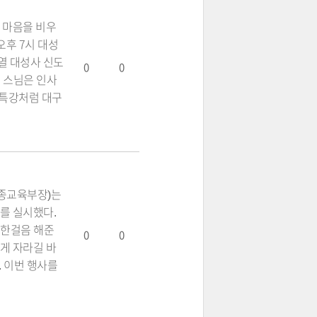
 마음을 비우
오후 7시 대성
열 대성사 신도
0
0
도 스님은 인사
 특강처럼 대구
태종교육부장)는
’를 실시했다.
귀한걸음 해준
0
0
게 자라길 바
. 이번 행사를