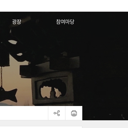
광장
참여마당
전각안내
자유게시판
시설배치도
행사일정
행사사진
종단소식
동영상
공지사항
연령대조표
법화경의 일곱가지 비유
ENG