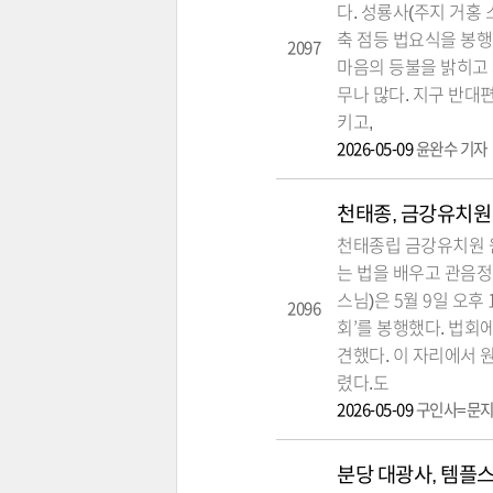
다. 성룡사(주지 거홍 
축 점등 법요식을 봉
2097
마음의 등불을 밝히고 
무나 많다. 지구 반대
키고,
2026-05-09
윤완수 기자
천태종, 금강유치원
천태종립 금강유치원 
는 법을 배우고 관음정
스님)은 5월 9일 오
2096
회’를 봉행했다. 법회
견했다. 이 자리에서 
렸다.도
2026-05-09
구인사=문지
분당 대광사, 템플스