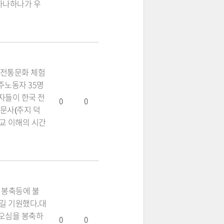
 하나하나가 우
 전통문화 체험
주노동자 35명
자들이 한국 전
0
0
문사(주지 덕
교 이해의 시간
의 봉축등에 불
길 기원했다.대
 오심을 봉축하
0
0