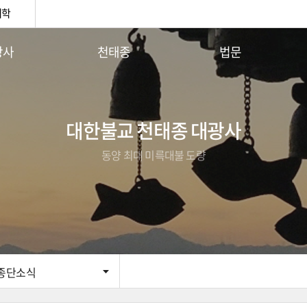
대학
광사
천태종
법문
안내
천태종 역사
사이버법당
 인사말
구인사 큰스님
이달의 부처님말씀
 연혁
천태종3대 지표
주지스님법문
대한불교 천태종 대광사
사안내
종기설명
동양 최대 미륵대불 도량
단체
소의경전
시는길
구인사 관음기도 안내
종단소식