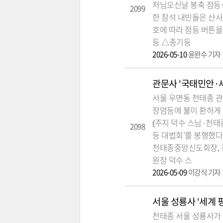
처님오신날 봉축 점등
2099
한 참석 내빈들은 산사
호에 따라 점등 버튼을
등 △종기등
2026-05-10
윤완수 기자
관문사 ‘국태민안·
서울 우면동 천태종 관
장엄등에 불이 환하게
(주지 덕수 스님·천태
2098
등 대법회’를 봉행했다
천태종중앙신도회장, 정
원장 덕수 스
2026-05-09
이강식 기자
서울 성룡사 ‘세계 
천태종 서울 성룡사가