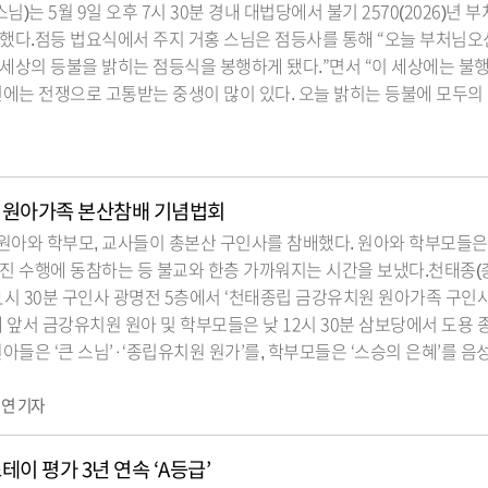
스님)는 5월 9일 오후 7시 30분 경내 대법당에서 불기 2570(2026)년
행했다.점등 법요식에서 주지 거홍 스님은 점등사를 통해 “오늘 부처님
세상의 등불을 밝히는 점등식을 봉행하게 됐다.”면서 “이 세상에는 불
편에는 전쟁으로 고통받는 중생이 많이 있다. 오늘 밝히는 등불에 모두의
 원아가족 본산참배 기념법회
원아와 학부모, 교사들이 총본산 구인사를 참배했다. 원아와 학부모들은
진 수행에 동참하는 등 불교와 한층 가까워지는 시간을 보냈다.천태종
후 1시 30분 구인사 광명전 5층에서 ‘천태종립 금강유치원 원아가족 구인
에 앞서 금강유치원 원아 및 학부모들은 낮 12시 30분 삼보당에서 도용
원아들은 ‘큰 스님’·‘종립유치원 원가’를, 학부모들은 ‘스승의 은혜’를 
연 기자
테이 평가 3년 연속 ‘A등급’