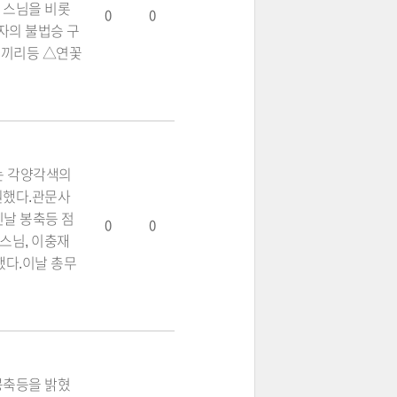
 스님을 비롯
0
0
자의 불법승 구
코끼리등 △연꽃
는 각양각색의
원했다.관문사
신날 봉축등 점
0
0
스님, 이충재
했다.이날 총무
봉축등을 밝혔