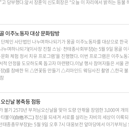
”고 당부했다.앞서 장훈익 신도회장은 “오늘 이 자리에서 밝히는 등불
골 이주노동자 대상 문화탐방
O 단체인 사단법인 나누며하나되기가 몽골 이주노동자를 대상으로 한국
나누며하나되기(이사장 진철 스님·천태종사회부장)는 5월 9일 몽골 이
통문화 체험 정서 치유 프로그램’을 진행했다. 이번 프로그램은 이주노동
서적 안정을 도모하도록 돕고자 마련됐다.이날 행사 참여자들은 서울 관
장)를 참배한 뒤 △연꽃등 만들기 △리마인드 웨딩사진 촬영 △한국 불
 참
님오신날 봉축등 점등
 불기 2570년 부처님오신날을 맞아 도량 안팎을 장엄한 3,000여 개
자타불이(自他不二) 정신을 되새겨 서로를 살리는 자비의 세상이 이룩되
천태종총무부장)는 5월 9일 오후 7시 대웅보전 앞마당에서 아기부처님