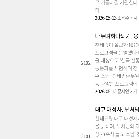
로 거듭나길 기원한다.
리
2026-05-13
조용주 기자
나누며하나되기, 몽
천태종이 설립한 NG
프로그램을 운영했다.
을 대상으로 ‘한국 전
2102
통문화를 체험하며 정
수 스님·천태종총무원
등 다양한 프로그램에
2026-05-12
문지연 기자
대구 대성사, 부처
천태도량 대구 대성사가
을 밝히며, 부처님의 
성사(주지 월도 스님·
2101