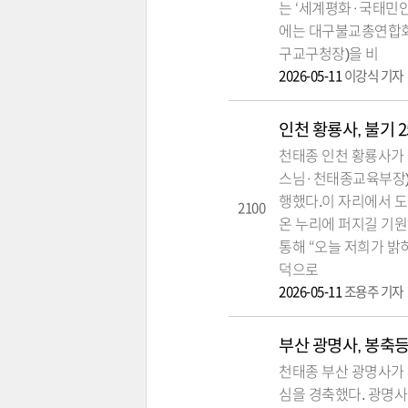
는 ‘세계평화·국태민안
에는 대구불교총연합회
구교구청장)을 비
2026-05-11
이강식 기자
인천 황룡사, 불기 
천태종 인천 황룡사가 
스님·천태종교육부장)는
행했다.이 자리에서 도
2100
온 누리에 퍼지길 기
통해 “오늘 저희가 밝
덕으로
2026-05-11
조용주 기자
부산 광명사, 봉축
천태종 부산 광명사가
심을 경축했다. 광명사(