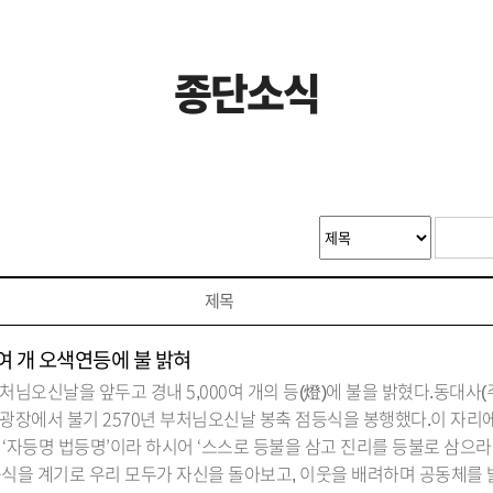
종단소식
제목
0여 개 오색연등에 불 밝혀
처님오신날을 앞두고 경내 5,000여 개의 등(燈)에 불을 밝혔다.동대사(
잔디광장에서 불기 2570년 부처님오신날 봉축 점등식을 봉행했다.이 자리
‘자등명 법등명’이라 하시어 ‘스스로 등불을 삼고 진리를 등불로 삼으라
점등식을 계기로 우리 모두가 자신을 돌아보고, 이웃을 배려하며 공동체를