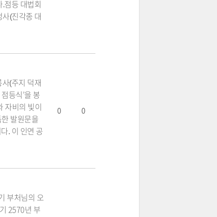
다.점등 대법회
정사(진각종 대
룡사(주지 덕재
 점등식’을 봉
와 자비의 빛이
0
0
독한 발원문을
. 이 인연 공
기 부처님의 오
 2570년 부