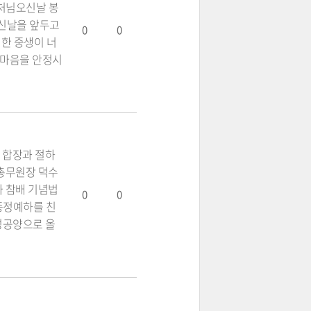
 부처님오신날 봉
오신날을 앞두고
0
0
행한 중생이 너
 마음을 안정시
 합장과 절하
(총무원장 덕수
사 참배 기념법
0
0
 종정예하를 친
음성공양으로 올