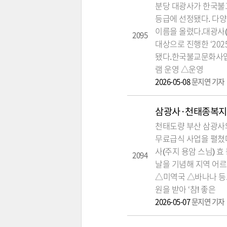
분당 대광사가 한국불
등급에 선정됐다. 다양
이름을 올렸다.대광사
2095
대상으로 진행한 ‘202
됐다.한국불교문화사업
램 운영 △운영
2026-05-08
문지연 기자
삼광사·천태종복지재단
천태도량 부산 삼광사
무료급식 사업을 펼쳤
사(주지 용암 스님) 
2094
날을 기념해 지역 어르
△미역국 △바나나 등
원을 받아 ‘참! 좋은
2026-05-07
문지연 기자