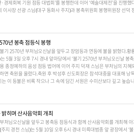
·경제회복 기원 점등 대법회’를 봉행한데 이어 ‘예술대제전’을 진행했
 이사장 선광 스님(대구 동화사 주지)과 봉축위원회 봉행위원장 선덕 
2570년 봉축 점등식 봉행
불기 2570년 부처님오신날을 앞두고 장엄등과 연등에 불을 밝혔다.황
 5월 3일 오후 7시 경내 앞마당에서 ‘불기 2570년 부처님오신날 봉축
용 종정예하의 음성 점등 법어에 이어 주지 덕재 스님은 부처님의 지혜
원하면 축원을 올렸다.축원 후 박성후 신도회장은 참석대중을 대표해 낭
히는 이 등불은 비록 작으나 그 속에 담긴 서원은 수미산보다 깊고 높습니다
등 밝히며 산사음악회 개최
 부처님오신날을 앞두고 봉축등 점등식과 함께 산사음악회를 개최해 아
주지 경천 스님)는 5월 10일 오후 6시 경내 미륵대범종 앞 광장에서 ‘불기