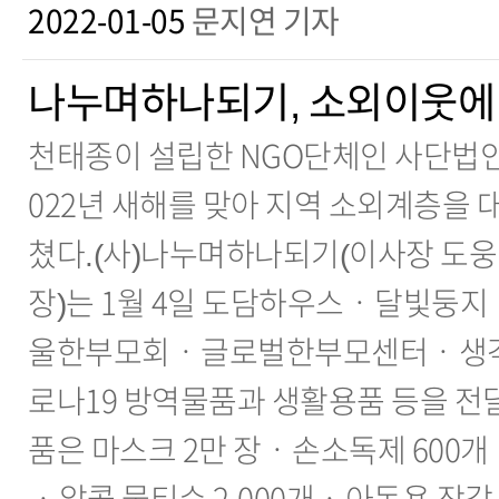
2022-01-05
문지연 기자
나누며하나되기, 소외이웃에
천태종이 설립한 NGO단체인 사단법
022년 새해를 맞아 지역 소외계층을
쳤다.(사)나누며하나되기(이사장 도
장)는 1월 4일 도담하우스ㆍ달빛
울한부모회ㆍ글로벌한부모센터ㆍ생각
로나19 방역물품과 생활용품 등을 전
품은 마스크 2만 장ㆍ손소독제 600