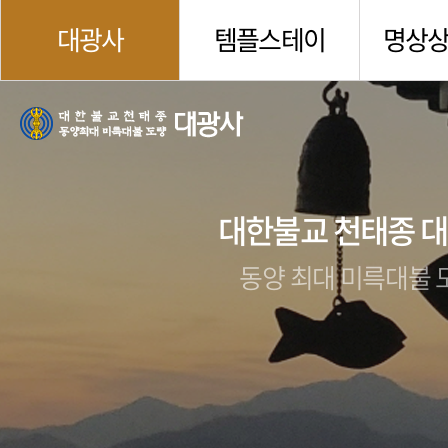
대광사
템플스테이
명상
대한불교 천태종 
동양 최대 미륵대불 