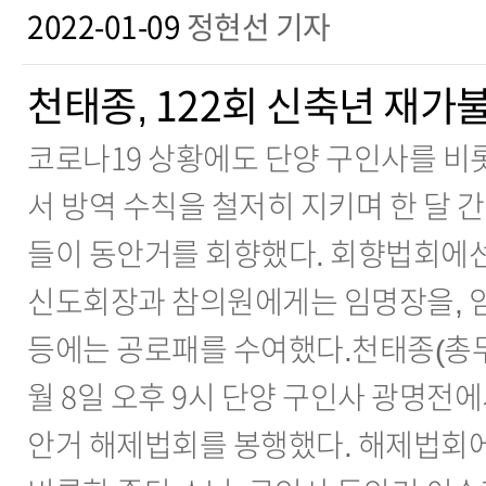
2022-01-09
정현선 기자
천태종, 122회 신축년 재가
코로나19 상황에도 단양 구인사를 비
서 방역 수칙을 철저히 지키며 한 달 
들이 동안거를 회향했다. 회향법회에선
신도회장과 참의원에게는 임명장을, 
등에는 공로패를 수여했다.천태종(총무
월 8일 오후 9시 단양 구인사 광명전에
안거 해제법회를 봉행했다. 해제법회