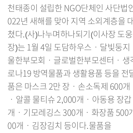
천태종이 설립한 NGO단체인 사단법
022년 새해를 맞아 지역 소외계층을
쳤다.(사)나누며하나되기(이사장 도
장)는 1월 4일 도담하우스ㆍ달빛
울한부모회ㆍ글로벌한부모센터ㆍ생각
로나19 방역물품과 생활용품 등을 전
품은 마스크 2만 장ㆍ손소독제 600
ㆍ알콜 물티슈 2,000개ㆍ아동용 장갑 
개ㆍ기모레깅스 300개ㆍ화장품 500개
00개ㆍ김장김치 등이다.물품을