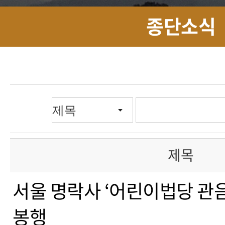
종단소식
제목
서울 명락사 ‘어린이법당 관
봉행