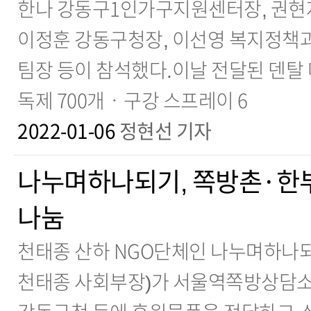
한나 강동구1인가구지원센터장, 권현
이정훈 강동구청장, 이선영 복지정책과
팀장 등이 참석했다.이날 전달된 덴탈
독제 700개ㆍ구강 스프레이 6
2022-01-06
정현선 기자
나누며하나되기, 쪽방촌·한
나눔
천태종 산하 NGO단체인 나누며하나되
천태종 사회부장)가 서울역쪽방상담