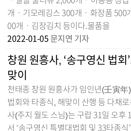
ㆍ알콜 물티슈 2,000개ㆍ아동용 장갑 
개ㆍ기모레깅스 300개ㆍ화장품 500개
00개ㆍ김장김치 등이다.물품을
2022-01-05
문지연 기자
창원 원흥사, ‘송구영신 법회
맞이
천태종 창원 원흥사가 임인년(壬寅年)
법회와 타종식, 해맞이 산행 등 다채
사(주지 월도 스님)는 구랍 31일 오후 
서 ‘송구영신 특별대법회 및 33타종식