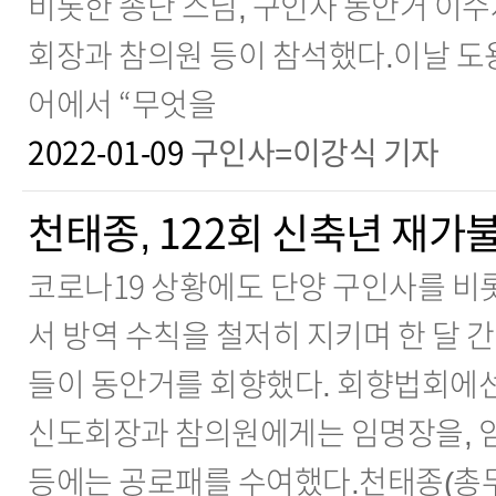
비롯한 종단 스님, 구인사 동안거 이수자
회장과 참의원 등이 참석했다.이날 도
어에서 “무엇을
2022-01-09
구인사=이강식 기자
천태종, 122회 신축년 재가
코로나19 상황에도 단양 구인사를 비
서 방역 수칙을 철저히 지키며 한 달 
들이 동안거를 회향했다. 회향법회에선
신도회장과 참의원에게는 임명장을, 
등에는 공로패를 수여했다.천태종(총무