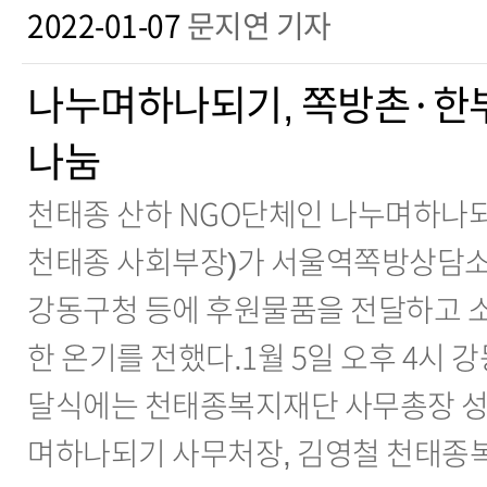
2022-01-07
문지연 기자
나누며하나되기, 쪽방촌·한
나눔
천태종 산하 NGO단체인 나누며하나되
천태종 사회부장)가 서울역쪽방상담
강동구청 등에 후원물품을 전달하고 
한 온기를 전했다.1월 5일 오후 4시
달식에는 천태종복지재단 사무총장 성해
며하나되기 사무처장, 김영철 천태종복