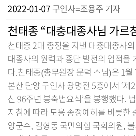
2022-01-07
구인사=조용주 기자
천태종 “대충대종사님 가르침
천태종 2대 종정을 지낸 대충대종사의
대종사의 원력과 종단 발전의 업적을 
다.천태종(총무원장 문덕 스님)은 1월 7
본산 단양 구인사 광명전 5층에서 ‘제
신 96주년 봉축법요식’을 봉행했다. 
지침에 따라 도용 종정예하를 비롯한 
양군수, 김형동 국민의힘 국회의원, 