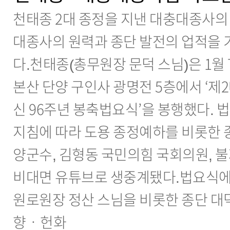
천태종 2대 종정을 지낸 대충대종사의
대종사의 원력과 종단 발전의 업적을 
다.천태종(총무원장 문덕 스님)은 1월 7
본산 단양 구인사 광명전 5층에서 ‘제
신 96주년 봉축법요식’을 봉행했다. 
지침에 따라 도용 종정예하를 비롯한 
양군수, 김형동 국민의힘 국회의원, 
비대면 유튜브로 생중계됐다.법요식에
원로원장 정산 스님을 비롯한 종단 대
향ㆍ헌화