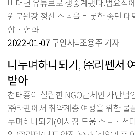
비대면 유튜브로 생중계됐다.법요식에
원로원장 정산 스님을 비롯한 종단 대
향ㆍ헌화
2022-01-07
구인사=조용주 기자
나누며하나되기, ㈜라펜서 
받아
천태종이 설립한 NGO단체인 사단법
㈜라펜에서 취약계층 여성을 위한 물품
누며하나되기(이사장 도웅 스님ㆍ천태종
일 ㈜라펜(대표 안정현)과 ‘취약계층 