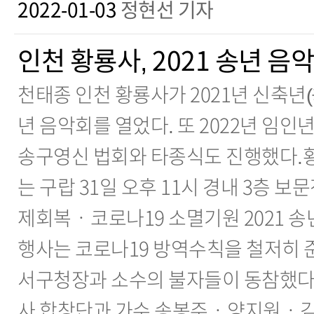
2022-01-03
정현선 기자
인천 황룡사, 2021 송년 음
천태종 인천 황룡사가 2021년 신축년
년 음악회를 열었다. 또 2022년 임
송구영신 법회와 타종식도 진행했다.황
는 구랍 31일 오후 11시 경내 3층 
제회복ㆍ코로나19 소멸기원 2021 송
행사는 코로나19 방역수칙을 철저히 
서구청장과 소수의 불자들이 동참했다
사 합창단과 가수 송봉주ㆍ양지원ㆍ