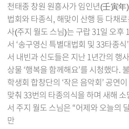
천태종 창원 원흥사가 임인년(壬寅年)
법회와 타종식, 해맞이 산행 등 다채
사(주지 월도 스님)는 구랍 31일 오후 
서 ‘송구영신 특별대법회 및 33타종식
서 내빈과 신도들은 지난 1년간의 행
상물 ‘행복을 함께해요’를 시청했다.
학생회 합창단의 ‘작은 음악회’ 공연이
맞춰 33번의 타종의식을 하며 새해 
서 주지 월도 스님은 “어제와 오늘의 
만