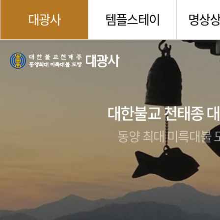
대광사
템플스테이
명상
대한불교 천태종 
동양 최대 미륵대불 