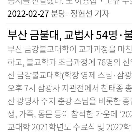
증서를 전달했다. 또 이용섭・고규 
2022-02-27
분당=정현선 기자
부산 금불대, 교법사 54명·
부산 금강불교대학이 교과과정을 마친 
하고, 불교학과 초급과정에 76명의 
산 금강불교대학(학장 영제 스님·삼광사
오후 7시 삼광사 지관전에서 천태종 총
산 광명사 주지 춘광 스님을 비롯한 종
생, 가족, 동문 등이 참석한 가운데 ‘
교대학 2021학년도 수료식 및 2022