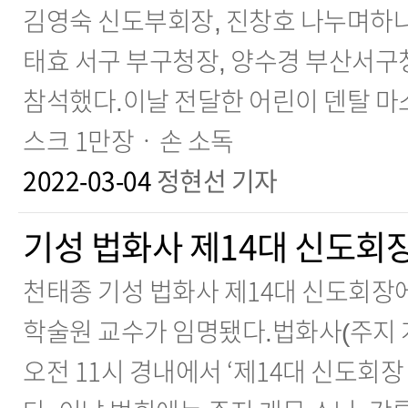
김영숙 신도부회장, 진창호 나누며하
태효 서구 부구청장, 양수경 부산서구
참석했다.이날 전달한 어린이 덴탈 마스
스크 1만장ㆍ손 소독
2022-03-04
정현선 기자
기성 법화사 제14대 신도회
천태종 기성 법화사 제14대 신도회장
학술원 교수가 임명됐다.법화사(주지 개
오전 11시 경내에서 ‘제14대 신도회