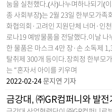
눔을 실천했다.(사)나누며하나되기(이
종 사회부장)는 2월 23일 한부모가
화협의회·고려인 지원단체 너머·인천
로나19 예방물품을 전달했다.이날 
한 물품은 마스크 4만 장·손 소독제 1,
탈취제 300개 등이다.장희정 한부모
는 “혼자서 아이를 키우며
2022-02-24
문지연 기자
금강대, ㈜GR컴퍼니와 발
금강대 산업협력단이 ㈜GR컴퍼니로부터