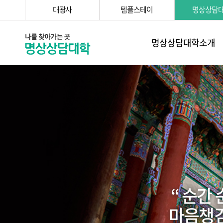
대광사
템플스테이
명상상담
명상상담대학소개
“ 순간
마음챙김