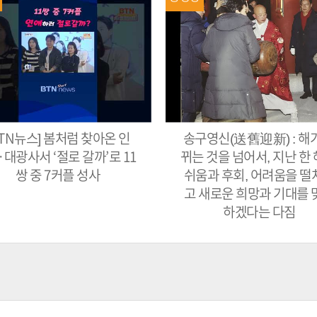
BTN뉴스] 봄처럼 찾아온 인
송구영신(送舊迎新) : 해
대광사서 ‘절로 갈까’로 11
뀌는 것을 넘어서, 지난 한 
쌍 중 7커플 성사
쉬움과 후회, 어려움을 떨
고 새로운 희망과 기대를 
하겠다는 다짐