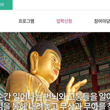
대학
프로그램
입학신청
참여마당
 순간 일어나는 번뇌와 고통들을 
을 통해 내려놓고 무상과 무아를