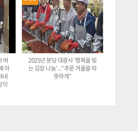
가 바
2025년 분당 대광사 ‘행복을 빚
해 아
는 김장 나눔’...“추운 겨울을 따
쳐내
뜻하게”
맞이