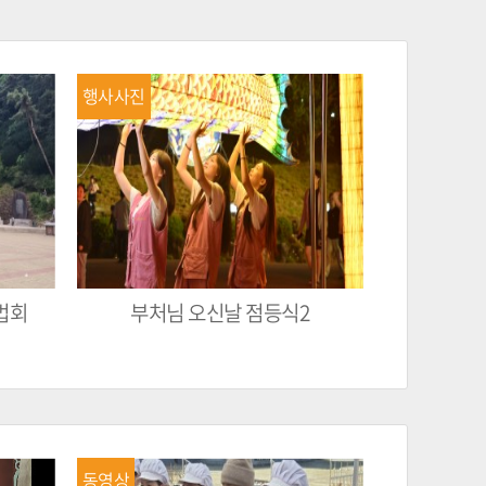
행사사진
법회
부처님 오신날 점등식2
동영상