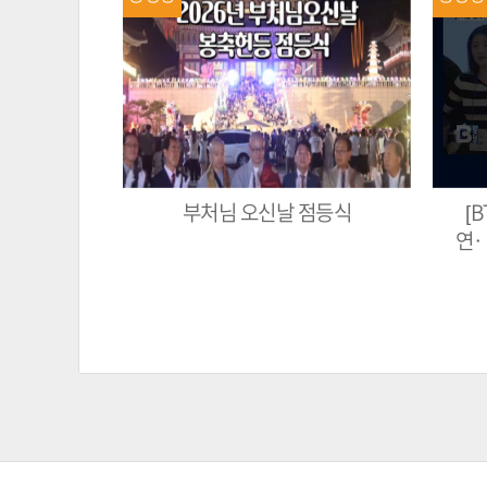
부처님 오신날 점등식
[
연‥