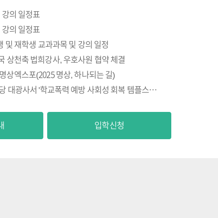
기 강의 일정표
기 강의 일정표
생 및 재학생 교과과목 및 강의 일정
국 상천축 법희강사, 우호사원 협약 체결
상엑스포(2025 명상, 하나되는 길)
부천 부명고, 분당 대광사서 '학교폭력 예방 사회성 회복 템플스테이'
내
입학신청