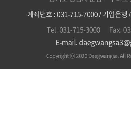
계좌번호 : 031-715-7000 / 기업은
Tel. 031-715-3000
Fax. 0
E-mail. daegwangsa3@
Copyright ⓒ 2020 Daegwangsa. All Ri