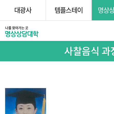
대광사
템플스테이
명상
사찰음식 과