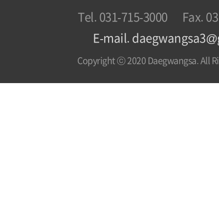
Tel. 031-715-3000
Fax. 0
E-mail. daegwangsa3@
Copyright ⓒ 2020 Daegwangsa. All Ri